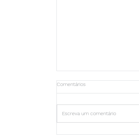
Comentários
Escreva um comentário
Escritório contratando
estagiário!