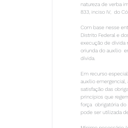
natureza de verba im
833, inciso IV,  do C
Com base nesse ente
Distrito Federal e d
execução de dívida 
oriunda do auxílio  
dívida.  
Em recurso especial,
auxílio emergencial
satisfação das obri
princípios que regem
força  obrigatória d
pode ser utilizada d
Mínimo necessário à