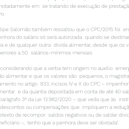
notadamente em  se tratando de execução de prestação 
o. 
elipe Salomão também ressaltou que o CPC/2015 foi  enf
enhora do salário só será autorizada  quando se destin
a e de qualquer outra  dívida alimentar, desde que os v
eriores a 50  salários-mínimos mensais. 
 considerando que a verba tem origem no auxílio  emerg
não alimentar e que os valores são  pequenos, o magist
mento no artigo  833, incisos IV e X do CPC – impenhor
limentar  e da quantia depositada em conta de até 40 sa
, parágrafo 3º da Lei 13.982/2020 – que veda que às  insti
m descontos ou compensações que  impliquem a redução
pretexto de recompor  saldos negativos ou de saldar dívi
eficiário –,  tenho que a penhora deve ser obstada". 