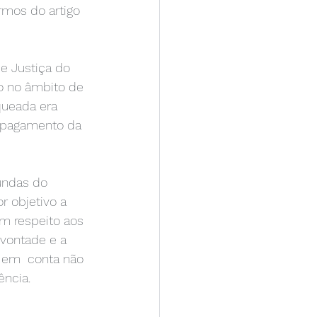
rmos do artigo 
e Justiça do 
do no âmbito de 
queada era 
o pagamento da  
undas do 
 objetivo a 
m respeito aos 
vontade e a 
o em  conta não 
ência. 