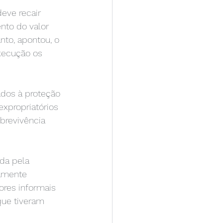
eve recair 
nto do valor 
nto, apontou, o 
xecução os 
ados à proteção 
expropriatórios 
brevivência 
ada pela 
amente 
ores informais 
que tiveram 