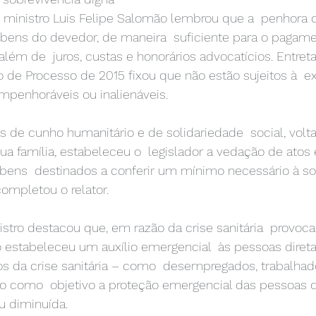
o ministro Luis Felipe Salomão lembrou que a  penhora d
 bens do devedor, de maneira  suficiente para o pagame
 além de  juros, custas e honorários advocatícios. Entreta
o de Processo de 2015 fixou que não estão sujeitos à  e
mpenhoráveis ou inalienáveis. 
s de cunho humanitário e de solidariedade  social, volt
a família, estabeleceu o  legislador a vedação de atos 
 bens  destinados a conferir um mínimo necessário à so
completou o relator. 
nistro destacou que, em razão da crise sanitária  provoc
 estabeleceu um auxílio emergencial  às pessoas diret
os da crise sanitária – como  desempregados, trabalhad
o como  objetivo a proteção emergencial das pessoas 
u diminuída. 