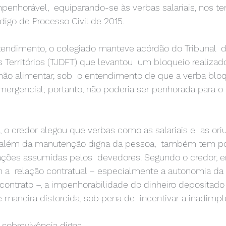
penhorável,  equiparando-se às verbas salariais, nos te
ódigo de Processo Civil de 2015. 
ndimento, o colegiado manteve acórdão do Tribunal  d
os Territórios (TJDFT) que levantou  um bloqueio realiza
não alimentar, sob  o entendimento de que a verba blo
emergencial; portanto, não poderia ser penhorada para 
 o credor alegou que verbas como as salariais e  as ori
, além da manutenção digna da pessoa,  também tem por
gações assumidas pelos  devedores. Segundo o credor, e
 a  relação contratual – especialmente a autonomia da 
o contrato –, a impenhorabilidade do dinheiro depositad
e maneira distorcida, sob pena de  incentivar a inadimpl
 sobrevivência digna 