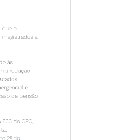
 que o 
s magistrados a 
do às 
m a redução 
putados 
ergencial e 
caso de pensão 
o 833 do CPC, 
tal 
fo 2º do 