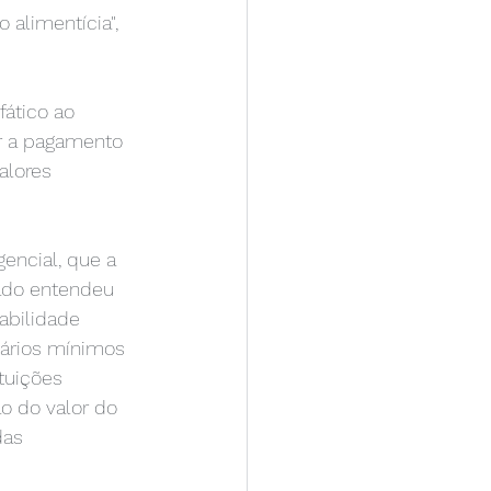
alimentícia", 
ático ao 
ar a pagamento 
alores 
encial, que a 
rado entendeu 
abilidade 
lários mínimos  
tuições 
 do valor do 
das 