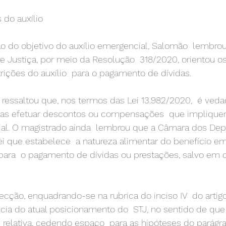
 do auxílio 
 do objetivo do auxílio emergencial, Salomão  lembrou
e Justiça, por meio da Resolução  318/2020, orientou o
ições do auxílio  para o pagamento de dívidas. 
r ressaltou que, nos termos das Lei 13.982/2020,  é veda
eiras efetuar descontos ou compensações  que implique
ial. O magistrado ainda  lembrou que a Câmara dos De
ei que estabelece  a natureza alimentar do benefício em
para  o pagamento de dívidas ou prestações, salvo em 
lecção, enquadrando-se na rubrica do inciso IV  do artig
cia do atual posicionamento do  STJ, no sentido de que 
relativa, cedendo espaço  para as hipóteses do parágra