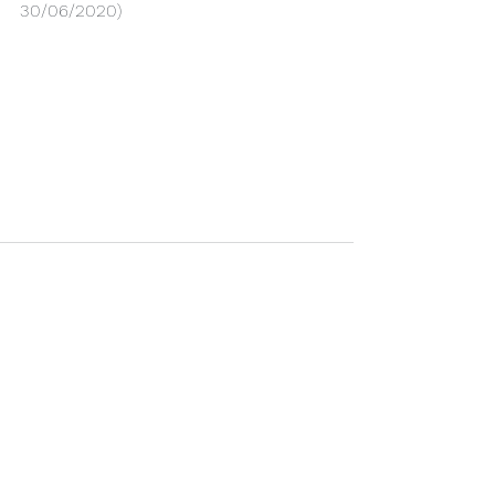
30/06/2020)                                       
Ver tudo
Posts recentes