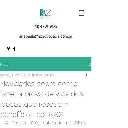
(11) 4701-9173
anapaula@azadvocacia.com.br
Post
29 de jul. de 2020
2 min de leitura
Novidades sobre como
fazer a prova de vida dos
idosos que recebem
benefícios do INSS
A Portaria 810, publicada no Diário 