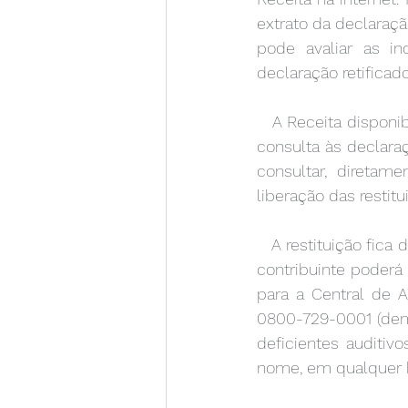
extrato da declaraçã
pode avaliar as in
declaração retificado
   A Receita disponibiliza também um aplicativo para tablets e smartphones que   facilita a 
consulta às declaraç
consultar, diretam
liberação das restit
   A restituição fica disponível no banco durante um ano. Caso o valor não seja   creditado, o 
contribuinte poderá
para a Central de A
0800-729-0001 (dema
deficientes auditiv
nome, em qualquer 