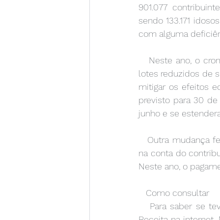
901.077 contribuint
sendo 133.171 idosos
com alguma deficiênc
   Neste ano, o cronograma de restituições foi antecipado para maio e a   quantidade de 
lotes reduzidos de s
mitigar os efeitos 
previsto para 30 de
junho e se estender
   Outra mudança feita pela Receita Federal foi no dia em que a restituição é   depositada 
na conta do contribu
Neste ano, o pagamen
   Como consultar 
   Para saber se teve a declaração liberada, o contribuinte deverá acessar a   página da 
Receita na internet.