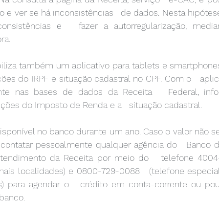
o e ver se há inconsistências   de dados. Nesta hipótese,
consistências e   fazer a autorregularização, media
ra. 
ões do IRPF e situação cadastral no CPF. Com o   aplica
ente nas bases de dados da Receita   Federal, info
uições do Imposto de Renda e a   situação cadastral. 
 contatar pessoalmente qualquer agência do   Banco do 
tendimento da Receita por meio do   telefone 4004-00
is localidades) e 0800-729-0088   (telefone especial 
os) para agendar o   crédito em conta-corrente ou po
banco. 