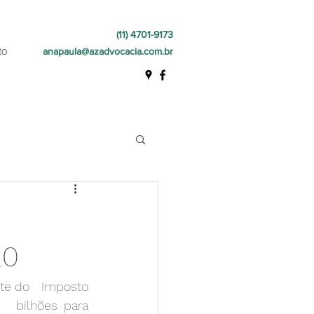
(11) 4701-9173
to
anapaula@azadvocacia.com.br
20
ote do   Imposto 
  bilhões para 