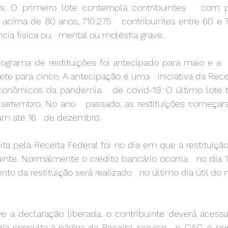
es. O primeiro lote contempla contribuintes   com pri
 acima de 80 anos, 710.275   contribuintes entre 60 e 7
ia física ou   mental ou moléstia grave. 
ete para cinco. A antecipação é uma   iniciativa da Recei
econômicos da pandemia   de covid-19. O último lote
 setembro. No ano   passado, as restituições começara
am até 16   de dezembro. 
inte. Normalmente o crédito bancário ocorria   no dia 
to da restituição será realizado   no último dia útil do 
 Na consulta à página da Receita, serviço   e-CAC, é pos