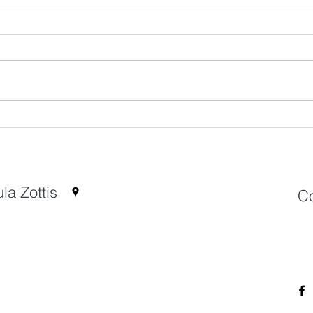
Escritório contratando
Escr
estagiário!
estag
la Zottis
Co