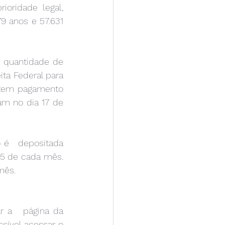
oridade legal, 
9 anos e 57.631 
ta Federal para 
 tem pagamento 
m no dia 17 de 
15 de cada mês. 
mês. 
sível acessar o 