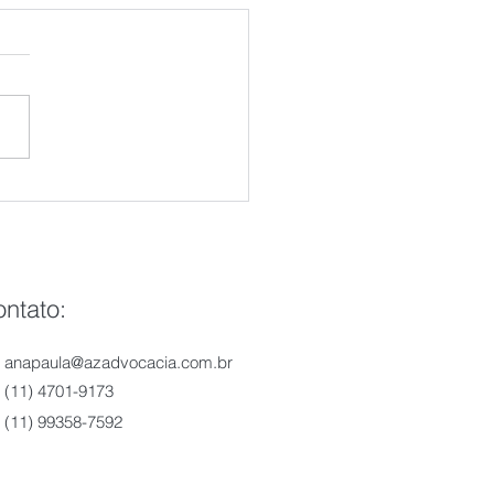
itório contratando
iário!
ntato:
anapaula@azadvocacia.com.br
(11) 4701-9173
(11) 99358-7592