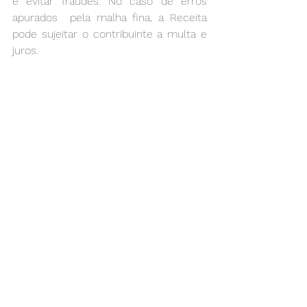
e evitar fraudes. No caso de erros 
apurados  pela malha fina, a Receita 
pode sujeitar o contribuinte a multa e 
juros. 
Edição: Lílian Beraldo    
(Fonte: AASP- Clipping Eletrônico- 
22/02/2021)     